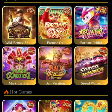
Wild Bounty Showdown
Fortune Ox
Fortune Rabbit
Mask Carnival
Bali Vacation
Speed Winner
Hot Games