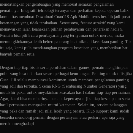
mendatangkan pengembangan yang membuat semakin pengalaman
pemainnya. Integratif tehnologi teranyar dan perhatian kepada operan balik
komunitas membuat Download Cuan118 Apk Mobile terus beralih jadi pusat
kesenangan yang tidak terabaikan. Seterusnya, feature atraktif yang kami
menawarkan ialah keanekaan pilihan pembayaran dan penarikan hadiah.
Pemain bisa pilih cara pembayaran yang ternyaman untuk mereka, maka
memungkinkannya lebih beberapa orang buat nikmati keceriaan gaming. Tak
itu saja, kami pula mendatangkan program kesetiaan yang memberikan hati
banyak pemain setia.
Dengan tiap-tiap bisnis serta perolehan dalam games, pemain menghimpun
point yang bisa tukarkan secara pelbagai keuntungan. Penting untuk tulis jika
Cuan 118 selalu mempunyai komitmen untuk memberi pengalaman gaming
yang adil dan terbuka. Skema RNG (Sembarang Number Generator) yang
mutakhir pakai untuk meyakinkan keacakan hasil dalam tiap-tiap permainan.
Agar, kami bisa memberinya pemain kepercayaan jika tiap kesempatan serta
hasil permainan merupakan murni ketepatan. Selain itu, service pelanggan
yang peka dan ramah jadi nilai lebih yang berarti. Klub support kami sudah
bersedia menolong pemain dengan pertanyaan atau perkara apa saja yang
mereka menghadapi.