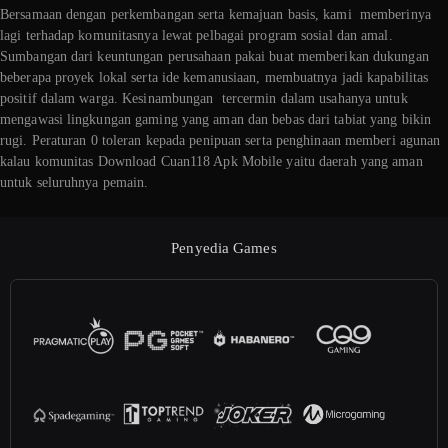
Bersamaan dengan perkembangan serta kemajuan basis, kami memberinya
lagi terhadap komunitasnya lewat pelbagai program sosial dan amal.
Sumbangan dari keuntungan perusahaan pakai buat memberikan dukungan
beberapa proyek lokal serta ide kemanusiaan, membuatnya jadi kapabilitas
positif dalam warga. Kesinambungan tercermin dalam usahanya untuk
mengawasi lingkungan gaming yang aman dan bebas dari tabiat yang bikin
rugi. Peraturan 0 toleran kepada penipuan serta penghinaan memberi agunan
kalau komunitas Download Cuan118 Apk Mobile yaitu daerah yang aman
untuk seluruhnya pemain.
Penyedia Games