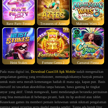
Rave Party Fever
Treasures of Aztec
Mahjong Ways 3
Heist Stakes
Fortune Gems 2
Carnaval Fiesta
Pada masa digital ini,
Download Cuan118 Apk Mobile
sudah mengenalkan
pengalaman gaming yang revolusioner, memungkinkannya banyak pemain
untuk main serta meraih kemenangan hadiah di mana saja, kapan pun. Basis
inovatif ini tawarkan aksesbilitas tanpa batasan, bawa gaming ke tingkat
anyar yang aktif. Untuk mengawali, kami mendatangkan beraneka permainan
yang bisa memainkan di beberapa piranti, baik itu hp android atau tablet.
Keanekaan games itu memberi pemain keluwesan untuk nikmati pengalaman
gaming sesuai prioritas serta skedul mereka sendiri. Tanpa ada butuh fitur