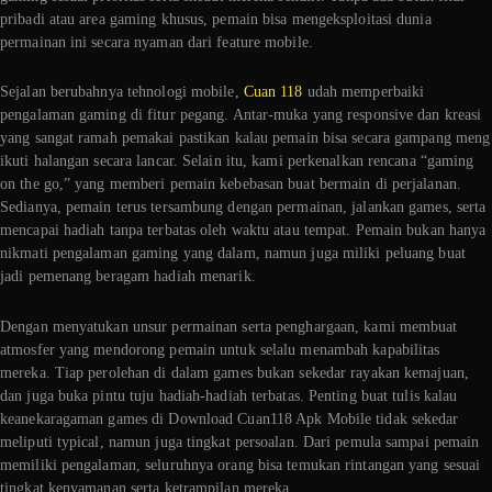
pribadi atau area gaming khusus, pemain bisa mengeksploitasi dunia
permainan ini secara nyaman dari feature mobile.
Sejalan berubahnya tehnologi mobile,
Cuan 118
udah memperbaiki
pengalaman gaming di fitur pegang. Antar-muka yang responsive dan kreasi
yang sangat ramah pemakai pastikan kalau pemain bisa secara gampang meng
ikuti halangan secara lancar. Selain itu, kami perkenalkan rencana “gaming
on the go,” yang memberi pemain kebebasan buat bermain di perjalanan.
Sedianya, pemain terus tersambung dengan permainan, jalankan games, serta
mencapai hadiah tanpa terbatas oleh waktu atau tempat. Pemain bukan hanya
nikmati pengalaman gaming yang dalam, namun juga miliki peluang buat
jadi pemenang beragam hadiah menarik.
Dengan menyatukan unsur permainan serta penghargaan, kami membuat
atmosfer yang mendorong pemain untuk selalu menambah kapabilitas
mereka. Tiap perolehan di dalam games bukan sekedar rayakan kemajuan,
dan juga buka pintu tuju hadiah-hadiah terbatas. Penting buat tulis kalau
keanekaragaman games di Download Cuan118 Apk Mobile tidak sekedar
meliputi typical, namun juga tingkat persoalan. Dari pemula sampai pemain
memiliki pengalaman, seluruhnya orang bisa temukan rintangan yang sesuai
tingkat kenyamanan serta ketrampilan mereka.